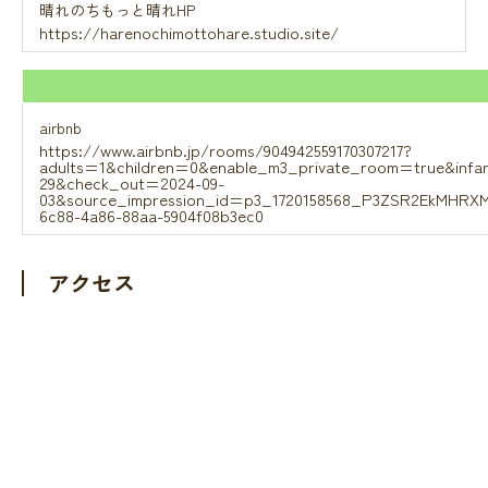
晴れのちもっと晴れHP
https://harenochimottohare.studio.site/
airbnb
https://www.airbnb.jp/rooms/904942559170307217?
adults=1&children=0&enable_m3_private_room=true&inf
29&check_out=2024-09-
03&source_impression_id=p3_1720158568_P3ZSR2EkMHRX
6c88-4a86-88aa-5904f08b3ec0
アクセス