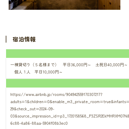
宿泊情報
一棟貸切り（５名様まで） 平日36,000円～ 土祝日40,000円
個人１人 平日10,000円～
https://www.airbnb.jp/rooms/904942559170307217?
adults=1&children=0&enable_m3_private_room=true&infants
29&check_out=2024-09-
03&source_impression_id=p3_1720158568_P3ZSR2EkMHRXM07N
6c88-4a86-88aa-5904f08b3ec0