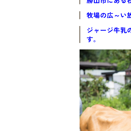
勝山市にある
牧場の広～い
ジャージ牛乳
す。