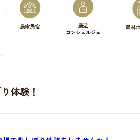
農遊
農家民宿
農林
コンシェルジュ
！
ぼり体験！