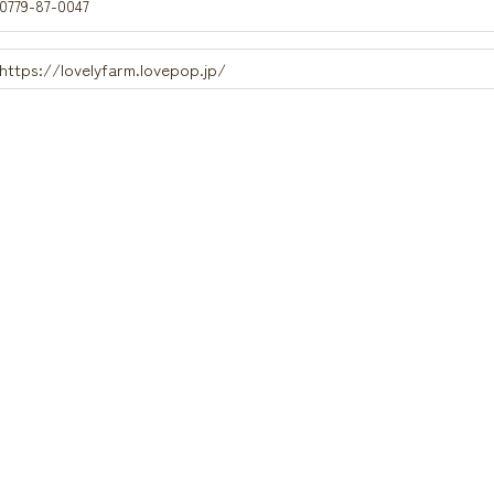
0779-87-0047
https://lovelyfarm.lovepop.jp/